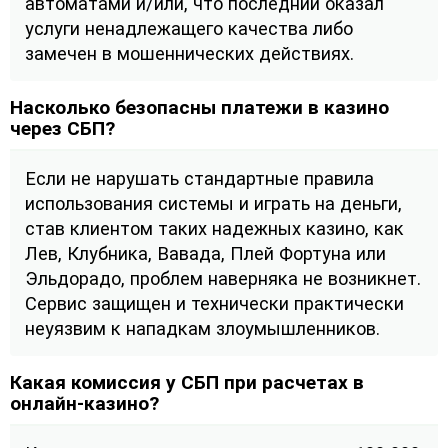
автоматами и/или, что последний оказал
услуги ненадлежащего качества либо
замечен в мошеннических действиях.
Насколько безопасны платежи в казино
через СБП?
Если не нарушать стандартные правила
использования системы и играть на деньги,
став клиентом таких надежных казино, как
Лев, Клубника, Вавада, Плей Фортуна или
Эльдорадо, проблем наверняка не возникнет.
Сервис защищен и технически практически
неуязвим к нападкам злоумышленников.
Какая комиссия у СБП при расчетах в
онлайн-казино?