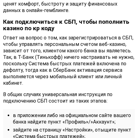
ценят комфорт, быстроту и защиту финансовых
данных в онлайн-гемблинге.
Как подключиться к СБП, чтобы пополнить
казино по кр коду
Ответ на вопрос о том, как зарегистрироваться в СБП,
чтобы управлять персональным счетом веб-казино,
зависит от того, клиентом какого банка вы являетесь.
Так, в Т-Банк (Тинькофф) ничего настраивать не нужно,
поскольку Система быстрых платежей включена по
дефолту, тогда как в СберБанк активация сервиса
выполняется через мобильный клиент или личный
кабинет.
В общих случаях универсальная инструкция по
подключению СБП состоит из таких этапов:
в приложении либо на официальном сайте вашего
банка найдите пункт «Профиль»/»Аккаунт»;
зайдите на страницу «Настройки», отыщите пункт
«Система быстрых платежей»;