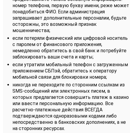
номер телефона, первую букву имени, реже может
понадобиться ФИО. Если администрация
запрашивает дополнительные персоналии, будьте
осторожны, это возможный признак
мошенничества;
если потеряли физический или цифровой носитель
с паролем от финансового приложения,
немедленно обратитесь в свой банк и потребуйте
заблокировать ваши счета и карты;
если утратили мобильный телефон с загруженным
приложением СБПэй, обратитесь к оператору
мобильной связи для блокировки номера;
никогда не переходите по сторонним ссылкам из
SMS-сообщений или электронных писем, в
которых предлагается совершить платеж в казино
или ввести персональную информацию. Все
расчетно-платежные действия ВСЕГДА
подтверждаются одноразовыми кодами либо
непосредственно в банковских дополнениях, а не
на сторонних ресурсах.