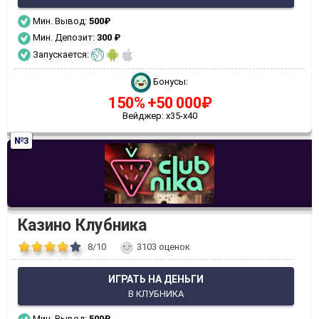
Мин. Вывод:
500₽
Мин. Депозит:
300 ₽
Запускается:
Бонусы:
150%
+50 000₽
Вейджер: x35-x40
№3
Казино Клубника
8
/10
3103
оценок
ИГРАТЬ НА ДЕНЬГИ
В КЛУБНИКА
Мин. Вывод:
500₽