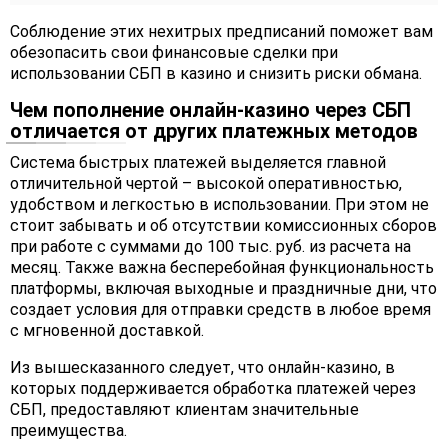
Соблюдение этих нехитрых предписаний поможет вам
обезопасить свои финансовые сделки при
использовании СБП в казино и снизить риски обмана.
Чем пополнение онлайн-казино через СБП
отличается от других платежных методов
Система быстрых платежей выделяется главной
отличительной чертой – высокой оперативностью,
удобством и легкостью в использовании. При этом не
стоит забывать и об отсутствии комиссионных сборов
при работе с суммами до 100 тыс. руб. из расчета на
месяц. Также важна бесперебойная функциональность
платформы, включая выходные и праздничные дни, что
создает условия для отправки средств в любое время
с мгновенной доставкой.
Из вышесказанного следует, что онлайн-казино, в
которых поддерживается обработка платежей через
СБП, предоставляют клиентам значительные
преимущества.