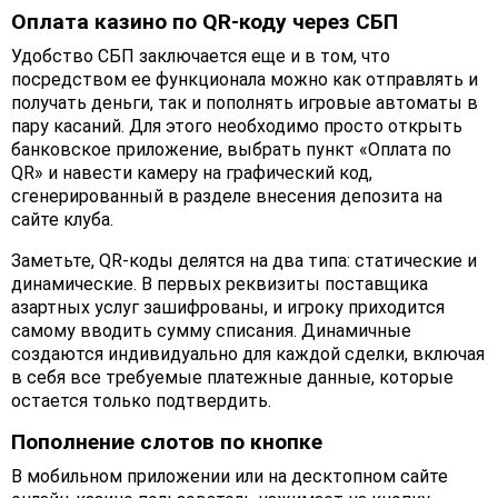
Оплата казино по QR-коду через СБП
Удобство СБП заключается еще и в том, что
посредством ее функционала можно как отправлять и
получать деньги, так и пополнять игровые автоматы в
пару касаний. Для этого необходимо просто открыть
банковское приложение, выбрать пункт «Оплата по
QR» и навести камеру на графический код,
сгенерированный в разделе внесения депозита на
сайте клуба.
Заметьте, QR-коды делятся на два типа: статические и
динамические. В первых реквизиты поставщика
азартных услуг зашифрованы, и игроку приходится
самому вводить сумму списания. Динамичные
создаются индивидуально для каждой сделки, включая
в себя все требуемые платежные данные, которые
остается только подтвердить.
Пополнение слотов по кнопке
В мобильном приложении или на десктопном сайте