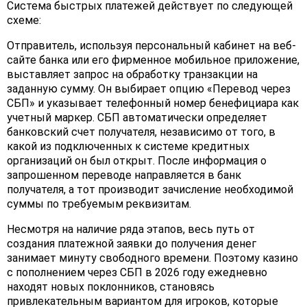
Система быстрых платежей действует по следующей
схеме:
Отправитель, используя персональный кабинет на веб-
сайте банка или его фирменное мобильное приложение,
выставляет запрос на обработку транзакции на
заданную сумму. Он выбирает опцию «Перевод через
СБП» и указывает телефонный номер бенефициара как
учетный маркер. СБП автоматически определяет
банковский счет получателя, независимо от того, в
какой из подключенных к системе кредитных
организаций он был открыт. После информация о
запрошенном переводе направляется в банк
получателя, а тот производит зачисление необходимой
суммы по требуемым реквизитам.
Несмотря на наличие ряда этапов, весь путь от
создания платежной заявки до получения денег
занимает минуту свободного времени. Поэтому казино
с пополнением через СБП в 2026 году ежедневно
находят новых поклонников, становясь
привлекательным вариантом для игроков, которые