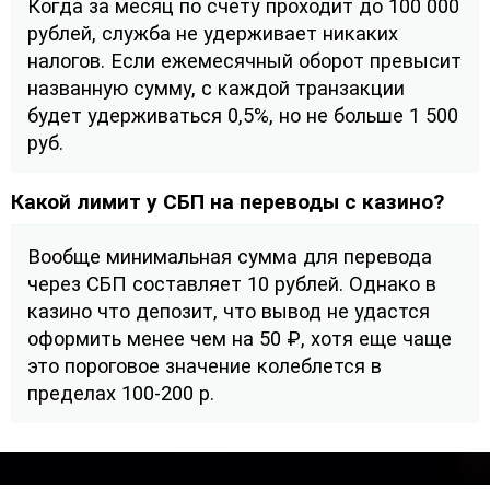
Когда за месяц по счету проходит до 100 000
рублей, служба не удерживает никаких
налогов. Если ежемесячный оборот превысит
названную сумму, с каждой транзакции
будет удерживаться 0,5%, но не больше 1 500
руб.
Какой лимит у СБП на переводы с казино?
Вообще минимальная сумма для перевода
через СБП составляет 10 рублей. Однако в
казино что депозит, что вывод не удастся
оформить менее чем на 50 ₽, хотя еще чаще
это пороговое значение колеблется в
пределах 100-200 р.