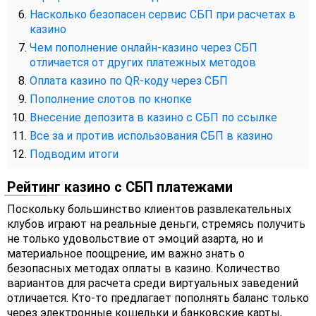
Насколько безопасен сервис СБП при расчетах в
казино
Чем пополнение онлайн-казино через СБП
отличается от других платежных методов
Оплата казино по QR-коду через СБП
Пополнение слотов по кнопке
Внесение депозита в казино с СБП по ссылке
Все за и против использования СБП в казино
Подводим итоги
Рейтинг казино с СБП платежами
Поскольку большинство клиентов развлекательных
клубов играют на реальные деньги, стремясь получить
не только удовольствие от эмоций азарта, но и
материальное поощрение, им важно знать о
безопасных методах оплаты в казино. Количество
вариантов для расчета среди виртуальных заведений
отличается. Кто-то предлагает пополнять баланс только
через электронные кошельки и банковские карты,