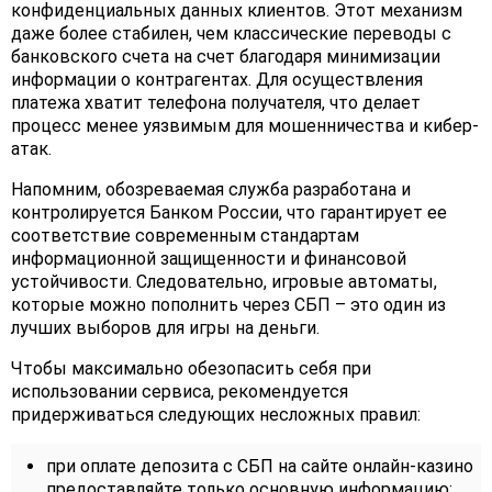
конфиденциальных данных клиентов. Этот механизм
даже более стабилен, чем классические переводы с
банковского счета на счет благодаря минимизации
информации о контрагентах. Для осуществления
платежа хватит телефона получателя, что делает
процесс менее уязвимым для мошенничества и кибер-
атак.
Напомним, обозреваемая служба разработана и
контролируется Банком России, что гарантирует ее
соответствие современным стандартам
информационной защищенности и финансовой
устойчивости. Следовательно, игровые автоматы,
которые можно пополнить через СБП – это один из
лучших выборов для игры на деньги.
Чтобы максимально обезопасить себя при
использовании сервиса, рекомендуется
придерживаться следующих несложных правил:
при оплате депозита с СБП на сайте онлайн-казино
предоставляйте только основную информацию: