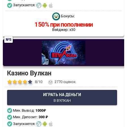
Запускается:
Бонусы:
150% при пополнении
Вейджер: x30
№5
Казино Вулкан
8
/10
2770
оценок
ИГРАТЬ НА ДЕНЬГИ
В ВУЛКАН
Мин. Вывод:
1000₽
Мин. Депозит:
300 ₽
Запускается: