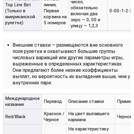
чисел,
Top Line Bet
линия,
обязательно
(Только в
Первая
0-00-1-2-3
включая два
американской
корзина на
зеро — 0, 00 и
рулетке)
5 номеров
улицу — 1,2,3
Внешние ставки — размещаются вне основного
поля рулетки и охватывают большие группы
числовых вариаций или другие параметры игры,
выраженные в определенных характеристиках.
Они предлагают более низкие коэффициенты
выплат, но вероятность их выпадения выше, чем у
внутренних пари.
Международное
Перевод
Описание ставки
Пример
название
Красное /
На цвет выпавшего
Red/Black
Черное
Черное
кармана
На характеристику