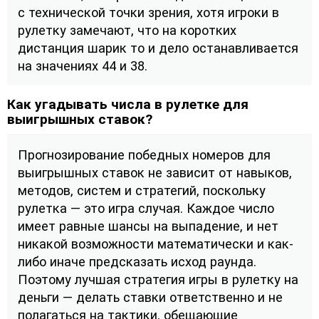
с технической точки зрения, хотя игроки в
рулетку замечают, что на коротких
дистанция шарик то и дело останавливается
на значениях 44 и 38.
Как угадывать числа в рулетке для
выигрышных ставок?
Прогнозирование победных номеров для
выигрышных ставок не зависит от навыков,
методов, систем и стратегий, поскольку
рулетка — это игра случая. Каждое число
имеет равные шансы на выпадение, и нет
никакой возможности математически и как-
либо иначе предсказать исход раунда.
Поэтому лучшая стратегия игры в рулетку на
деньги — делать ставки ответственно и не
полагаться на тактики, обещающие