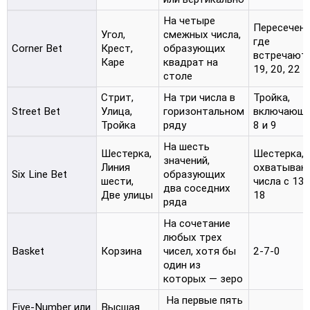
На четыре
Пересечени
Угол,
смежных числа,
где
Corner Bet
Крест,
образующих
встречают
Каре
квадрат на
19, 20, 22 и
столе
Стрит,
На три числа в
Тройка,
Street Bet
Улица,
горизонтальном
включающа
Тройка
ряду
8 и 9
На шесть
Шестерка,
Шестерка,
значений,
Линия
охватыва
Six Line Bet
образующих
шести,
числа с 13 
два соседних
Две улицы
18
ряда
На сочетание
любых трех
Basket
Корзина
чисел, хотя бы
2-7-0
один из
которых — зеро
На первые пять
Five-Number или
Высшая