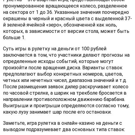
пронумерованное вращающееся колесо, разделенное
на сектора от 1 до 36. Указанные значения поочередно
окрашены в черный и красный цвета с выделенной 37-
й зеленой ячейкой «зеро», обозначенной как ноль,
которых, в зависимости от версии стола, может быть
больше 1.
Суть игры в рулетку на деньги от 100 рублей
заключается в том, что участники делают прогнозы на
определенные исходы событий, которые могут
произойти после вращения диска. Варианты ставок
предполагают выбор конкретных номеров, цветов,
четных или нечетных чисел, диапазона значений и т.д.
После размещения заявок дилер раскручивает колесо
по часовой стрелке, а шарик на трекболе бросается в
направлении противоположном движению барабана.
Выигрыши и проигрыши определяются согласно тому,
какую лузу занимает шар после его остановки.
Заметьте, игра рулетка в онлайн-казино на деньги с
выводом подразумевает два основных типа ставок: