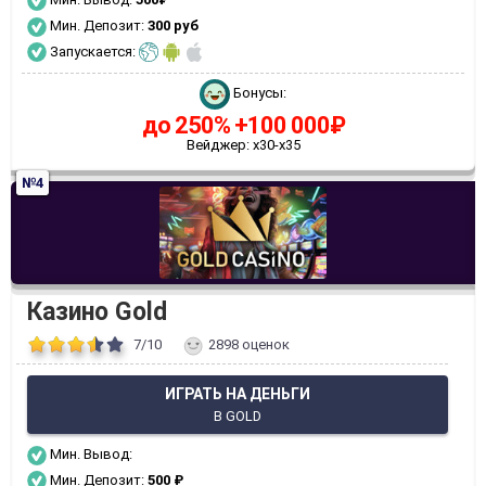
Мин. Депозит:
300 руб
Запускается:
Бонусы:
до 250%
+100 000₽
Вейджер: x30-x35
№4
Казино Gold
7
/10
2898
оценок
ИГРАТЬ НА ДЕНЬГИ
В GOLD
Мин. Вывод:
Мин. Депозит:
500 ₽