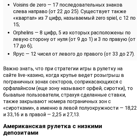
Voisins de zero — 17 последовательных знаков
слева направо (от 22 до 25). Существует также
«квартал» из 7 цифр, называемый zero spiel, с 12 по
15;
Orphelins — 8 цифр, 5 из которых расположены по
левую сторону от нуля (от 9 до 1) и 3 по правую (от
17 до 6);
Ярус — 12 чисел от левого до правого (от 33 до 27).
Важно знать, что при стратегии игры в рулетку на
сайте live-казино, когда крупье ведет розыгрыш в
пограничных зонах секторов, соприкасающихся с
орфалайнсом (еще зону называют орфей, сиротки), то
бывалые пользователи, страхуя сделанные ставки,
также закрывают номера пограничных зон с
«сиротками», а именно в левой полуокружности — 18,22
и 33,16 и в правой — 2,25 и 27,13.
Американская рулетка с низкими
депозитами