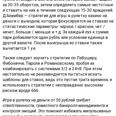
за 30-35 оборотов, затем определить самые частотные
и ставить на них в течение следующих 15-30 вращений.
Д’Аламбер — стратегия для игры в рулетку казино на
деньги с выводом, которая фокусируется на ставках на
статистические параметры: черное / красное, чет /
нечет, больше / меньше и т.д. За каждый луз к сумме
пари добавляется один рубль или условная единица в
другой валюте. После выигрыша из ставки также
вычитается 1 у.е.
Также следует изучить стратегии по Лабушеру,
Фибоначчи, Пароли и Романовскому, пробуя их
комбинировать с системами 3/2 и 24+8. При этом
настоятельно не рекомендуется пытаться искать
шаблоны для ставок, ведь это пустая трата времени, и
использовать стратегии с неоправданно высоким
риском вроде 666.
Игра в рулетку на деньги от 50 рублей требует
ответственности, грамотного банкролл-менеджмента и
контроля эмоций. Это поможет избежать импульсивных