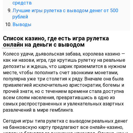
средств
Лучшие игры рулетка с выводом денег от 500
рублей
Выводы
Список казино, где есть игра рулетка
онлайн на деньги с выводом
Колесо удачи, дьявольская забава, королева казино —
как ни назови, игра, где крутишь рулетку на реальные
депозиты и ждешь, что шарик приземлится в нужном
месте, чтобы пополнить счет звонкими монетами,
популярна уже три столетия к ряду. Вначале она была
привилегией исключительно аристократии, богемы и
прочей знати, но с течением времени стала доступна
всем слоям населения, превратившись в одно из
самых распространенных и увлекательных азартных
развлечений в мире гемблинга.
Сегодня игры типа рулетка с выводом реальных денег
на банковскую карту предлагают все онлайн-казино,