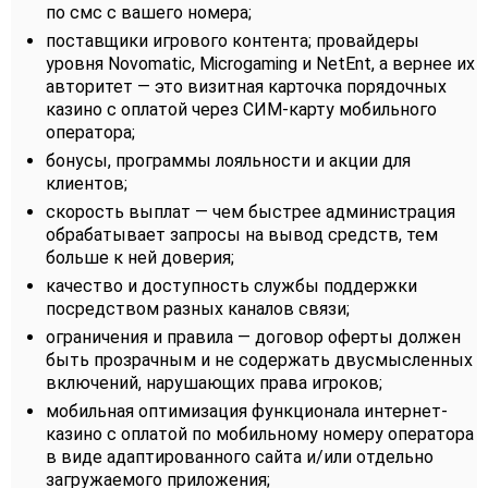
по смс с вашего номера;
поставщики игрового контента; провайдеры
уровня Novomatic, Microgaming и NetEnt, а вернее их
авторитет — это визитная карточка порядочных
казино с оплатой через СИМ-карту мобильного
оператора;
бонусы, программы лояльности и акции для
клиентов;
скорость выплат — чем быстрее администрация
обрабатывает запросы на вывод средств, тем
больше к ней доверия;
качество и доступность службы поддержки
посредством разных каналов связи;
ограничения и правила — договор оферты должен
быть прозрачным и не содержать двусмысленных
включений, нарушающих права игроков;
мобильная оптимизация функционала интернет-
казино с оплатой по мобильному номеру оператора
в виде адаптированного сайта и/или отдельно
загружаемого приложения;