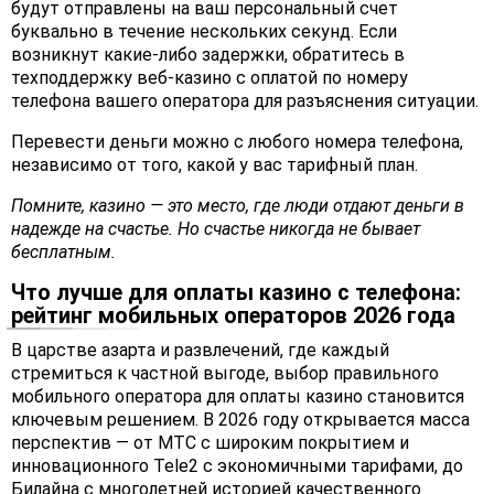
будут отправлены на ваш персональный счет
буквально в течение нескольких секунд. Если
возникнут какие-либо задержки, обратитесь в
техподдержку веб-казино с оплатой по номеру
телефона вашего оператора для разъяснения ситуации.
Перевести деньги можно с любого номера телефона,
независимо от того, какой у вас тарифный план.
Помните, казино — это место, где люди отдают деньги в
надежде на счастье. Но счастье никогда не бывает
бесплатным.
Что лучше для оплаты казино с телефона:
рейтинг мобильных операторов 2026 года
В царстве азарта и развлечений, где каждый
стремиться к частной выгоде, выбор правильного
мобильного оператора для оплаты казино становится
ключевым решением. В 2026 году открывается масса
перспектив — от МТС с широким покрытием и
инновационного Tele2 с экономичными тарифами, до
Билайна с многолетней историей качественного