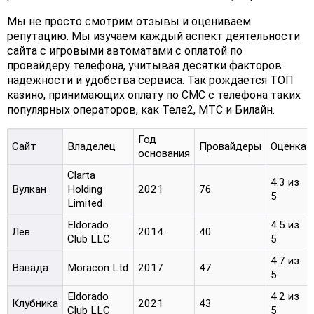
Мы не просто смотрим отзывы и оцениваем
репутацию. Мы изучаем каждый аспект деятельности
сайта с игровыми автоматами с оплатой по
провайдеру телефона, учитывая десятки факторов
надежности и удобства сервиса. Так рождается ТОП
казино, принимающих оплату по СМС с телефона таких
популярных операторов, как Теле2, МТС и Билайн.
Год
Сайт
Владелец
Провайдеры
Оценка
основания
Clarta
4.3 из
Вулкан
Holding
2021
76
5
Limited
Eldorado
4.5 из
Лев
2014
40
Club LLC
5
4.7 из
Вавада
Moracon Ltd
2017
47
5
Eldorado
4.2 из
Клубника
2021
43
Club LLC
5