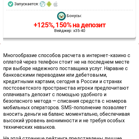
Запускается:
Бонусы:
+125%, 150%
на депозит
Вейджер: x35-40
Многообразие способов расчета в интернет-казино с
оплатой через телефон стоит не на последнем месте
при выборе надежного поставщика услуг. Наравне с
банковскими переводами или дебетовыми,
кредитными картами, сегодня в России и странах
постсоветского пространства игроки предпочитают
оплачивать депозит с помощью удобного и
безопасного метода — списания средств с номеров
мобильных операторов. SMS-пополнение позволяет
вносить деньги на баланс моментально, обеспечивая
высокий уровень анонимности и не требуя особых
технических навыков.
На этой странице рейтинга представлены лучшие