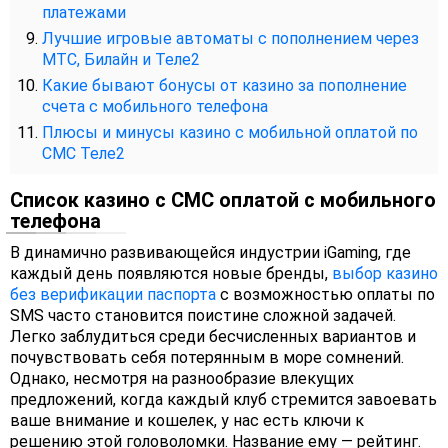
платежами
Лучшие игровые автоматы с пополнением через
МТС, Билайн и Теле2
Какие бывают бонусы от казино за пополнение
счета с мобильного телефона
Плюсы и минусы казино с мобильной оплатой по
СМС Теле2
Список казино с СМС оплатой с мобильного
телефона
В динамично развивающейся индустрии iGaming, где
каждый день появляются новые бренды,
выбор казино
без верификации паспорта
с возможностью оплаты по
SMS часто становится поистине сложной задачей.
Легко заблудиться среди бесчисленных вариантов и
почувствовать себя потерянным в море сомнений.
Однако, несмотря на разнообразие влекущих
предложений, когда каждый клуб стремится завоевать
ваше внимание и кошелек, у нас есть ключи к
решению этой головоломки. Название ему — рейтинг.