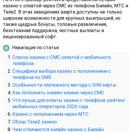
казино с оплатой через СМС из телефона Билайн, МТС и
Теле2. В этих заведениях азарта доступны не только
широкие возможности для крупных выигрышей, но
также щедрые бонусы, топовые развлечения,
безотказная поддержка, честные выплаты и
лицензированный софт.
Навигация по статье:
Список казино с СМС оплатой с мобильного
телефона
Специфика выбора казино с пополнением с
телефона по SMS
Особенности платежного метода с SIM-карты
Как пополнить онлайн-казино через СМС
Что лучше для оплаты казино с телефона: рейтинг
мобильных операторов 2026 года
Казино с пополнением через МТС
Обзор Теле2 казино
Чем отличаются онлайн-казино с Билайн