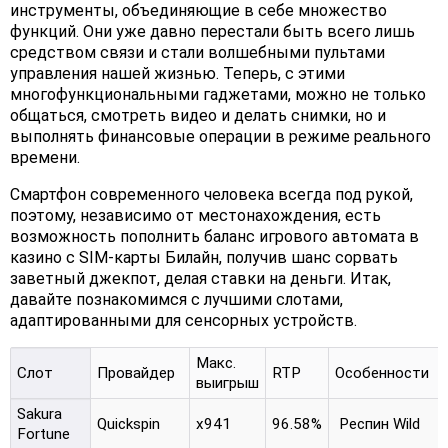
инструменты, объединяющие в себе множество
функций. Они уже давно перестали быть всего лишь
средством связи и стали волшебными пультами
управления нашей жизнью. Теперь, с этими
многофункциональными гаджетами, можно не только
общаться, смотреть видео и делать снимки, но и
выполнять финансовые операции в режиме реального
времени.
Смартфон современного человека всегда под рукой,
поэтому, независимо от местонахождения, есть
возможность пополнить баланс игрового автомата в
казино с SIM-карты Билайн, получив шанс сорвать
заветный джекпот, делая ставки на деньги. Итак,
давайте познакомимся с лучшими слотами,
адаптированными для сенсорных устройств.
Макс.
Слот
Провайдер
RTP
Особенности
выигрыш
Sakura
Quickspin
x941
96.58%
Респин Wild
Fortune