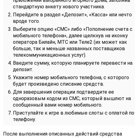
приложении выбранного игорного дома, заполнив
стандартную анкету нового участника.
Перейдите в раздел «Депозит», «Касса» или нечто
вроде того.
Выберите опцию «СМС» либо «Пополнение счета с
мобильного телефона», далее щелкнув на иконку
оператора Билайн, МТС или Теле2 (их может как
больше, так и меньше названных поставщиков
телекоммуникационных услуг).
Введите сумму, которую планируете перевести на
депозит.
Укажите номер мобильного телефона, с которого
будет произведено списание средств.
Для завершения операции подтвердите ее
одноразовым кодом из СМС, который вышлют на
сообщенный вами номер мобильного.
Приступайте к игре в любимые слоты с оплатой по
телефону.
После выполнения описанных действий средства