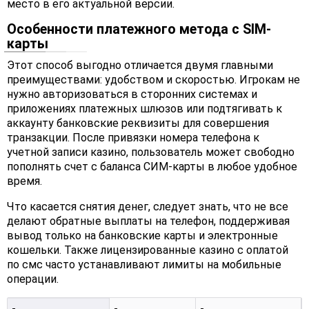
место в его актуальной версии.
Особенности платежного метода с SIM-
карты
Этот способ выгодно отличается двумя главными
преимуществами: удобством и скоростью. Игрокам не
нужно авторизоваться в сторонних системах и
приложениях платежных шлюзов или подтягивать к
аккаунту банковские реквизиты для совершения
транзакции. После привязки номера телефона к
учетной записи казино, пользователь может свободно
пополнять счет с баланса СИМ-карты в любое удобное
время.
Что касается снятия денег, следует знать, что не все
делают обратные выплаты на телефон, поддерживая
вывод только на банковские карты и электронные
кошельки. Также лицензированные казино с оплатой
по смс часто устанавливают лимиты на мобильные
операции.
-
-
-