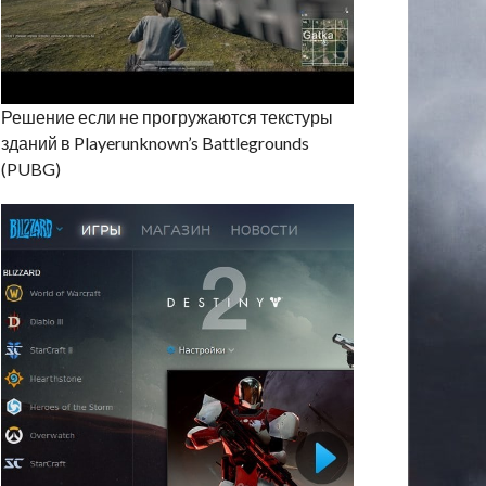
Решение если не прогружаются текстуры
зданий в Playerunknown’s Battlegrounds
(PUBG)