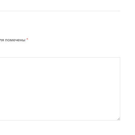
ля помечены
*