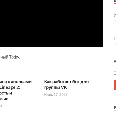
И
ьный Тофу.
В
мся с анонсами
Как работает бот для
Lineage 2:
группы VK
сть и
Июнь 17, 2023
азие
23