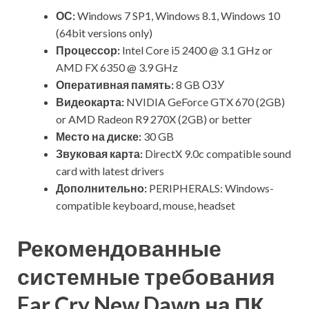
ОС:
Windows 7 SP1, Windows 8.1, Windows 10
(64bit versions only)
Процессор:
Intel Core i5 2400 @ 3.1 GHz or
AMD FX 6350 @ 3.9 GHz
Оперативная память:
8 GB ОЗУ
Видеокарта:
NVIDIA GeForce GTX 670 (2GB)
or AMD Radeon R9 270X (2GB) or better
Место на диске:
30 GB
Звуковая карта:
DirectX 9.0c compatible sound
card with latest drivers
Дополнительно:
PERIPHERALS: Windows-
compatible keyboard, mouse, headset
Рекомендованные
системные требования
Far Cry New Dawn на ПК