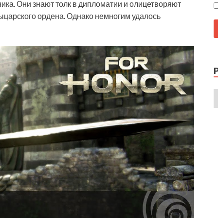
ика. Они знают толк в дипломатии и олицетворяют
рыцарского ордена. Однако немногим удалось