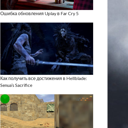
Ошибка обновления Uplay в Far Cry 5
Как получить все достижения в Hellblade:
Senua’s Sacrifice