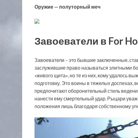
Оружие — полуторный меч
Завоеватели в For H
Завоеватели – это бывшие заключенные, ста
заслужившие право называться элитными бой
«живого щита», но те из них, кому удалось в
подготовку. Это воины в тяжелых доспехах,
предпочитают оборонительный стиль ведения
нанести ему смертельный удар. Рыцари уважа
положения лишь благодаря собственному упо