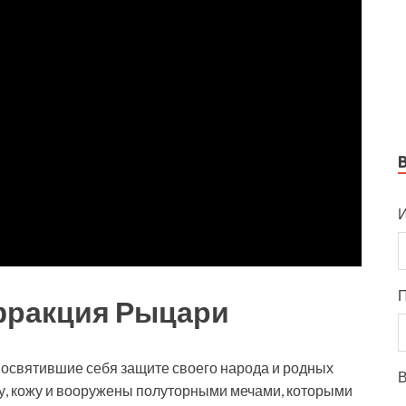
И
 фракция Рыцари
посвятившие себя защите своего народа и родных
В
гу, кожу и вооружены полуторными мечами, которыми