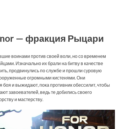
onor — фракция Рыцари
вшие воинами против своей воли, но со временем
цами. Изначально их брали на битву в качестве
ыжить, продвинулись по службе и прошли суровую
 вооруженные огромными кистенями. Они
 боя и выжидают, пока противник обессилит, чтобы
ют завоевателей, ведь те добились своего
рству и мастерству.