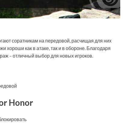
гают соратникам на передовой, расчищая для них
 хороши как в атаке, так и в обороне. Благодаря
раж – отличный выбор для новых игроков.
редовой
or Honor
блокировать