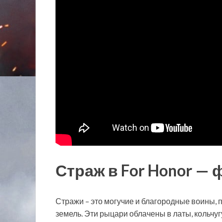
Страж в For Honor —
Стражи – это могучие и благородные воины, 
земель. Эти рыцари облачены в латы, кольчу