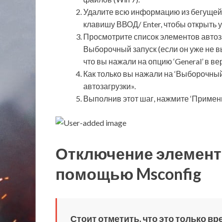
Удалите всю информацию из бегущей
клавишу ВВОД/ Enter, чтобы открыть 
Просмотрите список элементов автоза
Выборочный запуск (если он уже не в
что вы нажали на опцию ‘General’ в ве
Как только вы нажали на ‘Выборочный
автозагрузки».
Выполнив этот шаг, нажмите ‘Применит
Отключение элементо
помощью Msconfig
Стоит отметить, что это только в