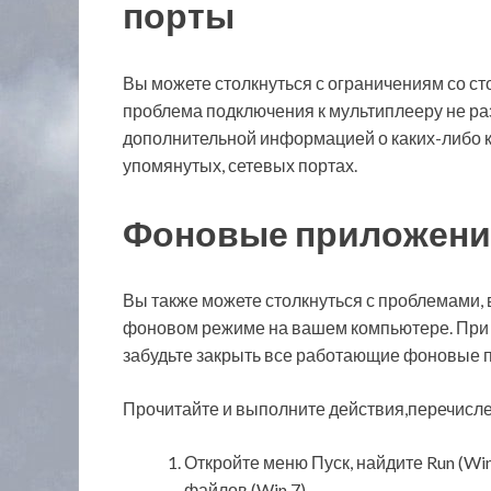
порты
Вы можете столкнуться с ограничениям со ст
проблема подключения к мультиплееру не ра
дополнительной информацией о каких-либо к
упомянутых, сетевых портах.
Фоновые приложени
Вы также можете столкнуться с проблемами
фоновом режиме на вашем компьютере. При в
забудьте закрыть все работающие фоновые пр
Прочитайте и выполните действия,перечисле
Откройте меню Пуск, найдите Run (Win 
файлов (Win 7).