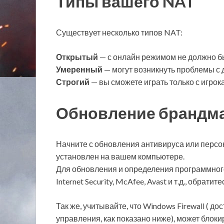
Типы вашего NAT
Существует несколько типов NAT:
Открытый
— с онлайн режимом не должно б
Умеренный
— могут возникнуть проблемы с 
Строгий
— вы сможете играть только с игрок
Обновление брандма
Начните с обновления антивируса или персон
установлен на вашем компьютере.
Для обновления и определения программного о
Internet Security, McAfee, Avast и т.д., обрати
Так же, учитывайте, что Windows Firewall ( д
управления, как показано ниже), может блок