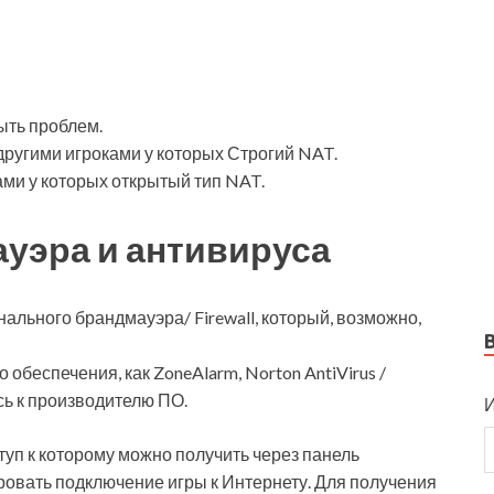
ыть проблем.
другими игроками у которых Строгий
NAT.
ами у которых открытый тип NAT.
уэра и антивируса
ального брандмауэра/ Firewall, который, возможно,
беспечения, как ZoneAlarm, Norton AntiVirus /
тесь к производителю ПО.
И
оступ к которому можно получить через панель
ировать подключение игры к Интернету. Для получения