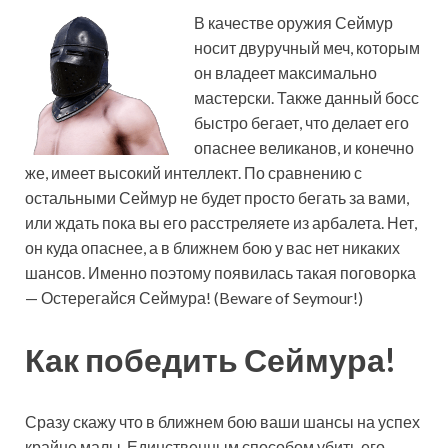
В качестве оружия Сеймур
носит двуручный меч, которым
он владеет максимально
мастерски. Также данный босс
быстро бегает, что делает его
опаснее великанов, и конечно
же, имеет высокий интеллект. По сравнению с
остальными Сеймур не будет просто бегать за вами,
или ждать пока вы его расстреляете из арбалета. Нет,
он куда опаснее, а в ближнем бою у вас нет никаких
шансов. Именно поэтому появилась такая поговорка
— Остерегайся Сеймура! (Beware of Seymour!)
Как победить Сеймура!
Сразу скажу что в ближнем бою ваши шансы на успех
крайне малы. Единственным способом убить его