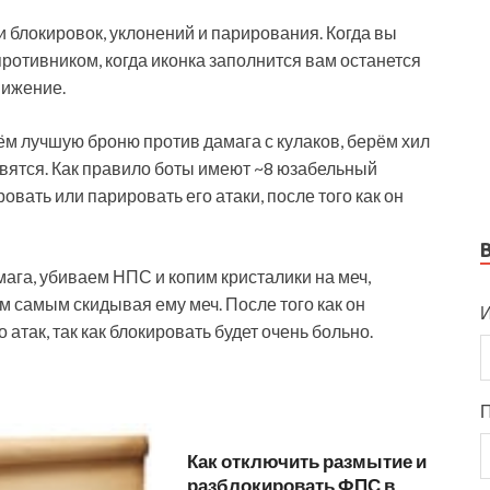
 блокировок, уклонений и парирования. Когда вы
противником, когда иконка заполнится вам останется
вижение.
м лучшую броню против дамага с кулаков, берём хил
авятся. Как правило боты имеют ~8 юзабельный
овать или парировать его атаки, после того как он
ага, убиваем НПС и копим кристалики на меч,
м самым скидывая ему меч. После того как он
И
атак, так как блокировать будет очень больно.
Как отключить размытие и
разблокировать ФПС в