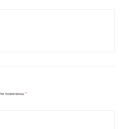
ля помечены
*