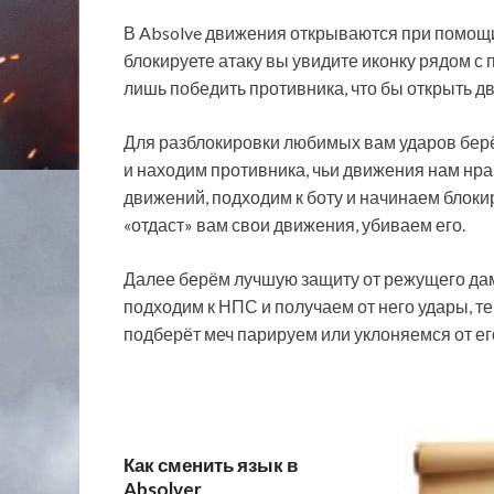
В Absolve движения открываются при помощи
блокируете атаку вы увидите иконку рядом с 
лишь победить противника, что бы открыть д
Для разблокировки любимых вам ударов берё
и находим противника, чьи движения нам нр
движений, подходим к боту и начинаем блокир
«отдаст» вам свои движения, убиваем его.
Далее берём лучшую защиту от режущего дам
подходим к НПС и получаем от него удары, те
подберёт меч парируем или уклоняемся от его 
Как сменить язык в
Absolver