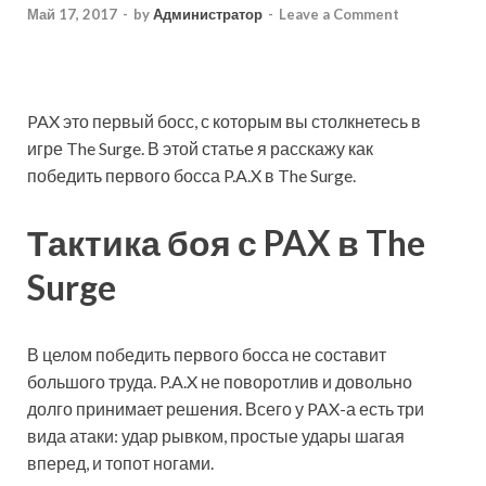
Май 17, 2017
-
by
Администратор
-
Leave a Comment
PAX это первый босс, с которым вы столкнетесь в
игре The Surge. В этой статье я расскажу как
победить первого босса P.A.X в The Surge.
Тактика боя с PAX в The
Surge
В целом победить первого босса не составит
большого труда. P.A.X не поворотлив и довольно
долго принимает решения. Всего у PAX-а есть три
вида атаки: удар рывком, простые удары шагая
вперед, и топот ногами.