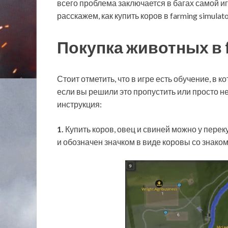
всего проблема заключается в багах самой игр
расскажем, как купить коров в farming simulat
Покупка животных в f
Стоит отметить, что в игре есть обучение, в 
если вы решили это пропустить или просто н
инструкция:
1.
Купить коров, овец и свиней можно у перек
и обозначен значком в виде коровы со знаком