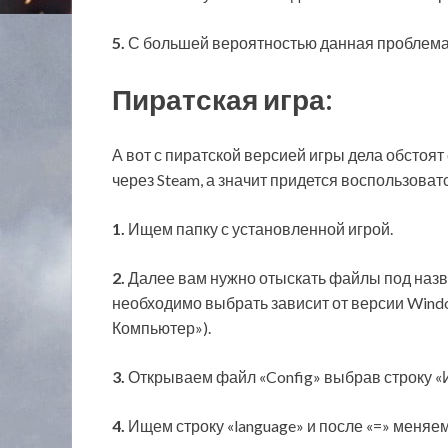
5.
С большей вероятностью данная проблема 
Пиратская игра:
А вот с пиратской версией игры дела обстоя
через Steam, а значит придется воспользоват
1.
Ищем папку с установленной игрой.
2.
Далее вам нужно отыскать файлы под наз
необходимо выбрать зависит от версии Wind
Компьютер»).
3.
Открываем файл «Config» выбрав строку «
4.
Ищем строку «language» и после «=» меняем с