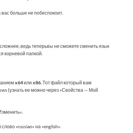
вас больше не побеспокоит.
т сложнее, ведь теперьвы не сможете сменить язык
ся корневой папкой.
ванием
x64
или
x86
. Тот файл который вам
ows (узнать ее можно через «Свойства — Мой
Изменить».
лово «russian» на «english».