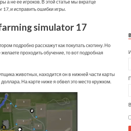
ы а не ее игроков. В этой статье мы вкратце
or 17, и исправить ошибки игры.
arming simulator 17
котором подробно расскажут как покупать скотину. Но
И
е желаете проходить обучение, то вот подробная
упщика животных, находится он в нижней части карты
 доллара. На карте ниже я обвел это место кружком.
В