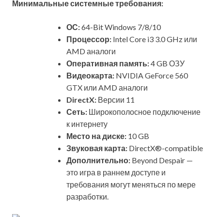
Минимальные системные требования:
ОС:
64-Bit Windows 7/8/10
Процессор:
Intel Core i3 3.0 GHz или
AMD аналоги
Оперативная память:
4 GB ОЗУ
Видеокарта:
NVIDIA GeForce 560
GTX или AMD аналоги
DirectX:
Версии 11
Сеть:
Широкополосное подключение
к интернету
Место на диске:
10 GB
Звуковая карта:
DirectX®-compatible
Дополнительно:
Beyond Despair —
это игра в раннем доступе и
требования могут меняться по мере
разработки.