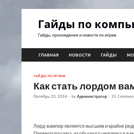
Гайды по комп
Гайды, прохождения и новости по играм
ГЛАВНАЯ
НОВОСТИ
ГАЙДЫ
М
ГАЙДЫ ПО ИГРАМ
Как стать лордом ва
Октябрь 23, 2016
-
by
Администратор
-
25 Comment
Лорд-вампир является высшим и крайне редк
Перевоплощаясь из обычного человека в вам