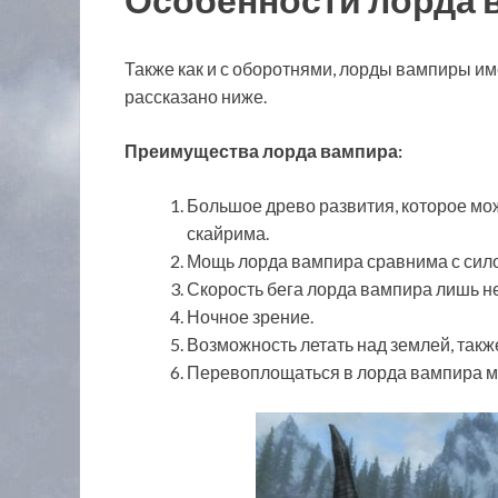
Также как и с оборотнями, лорды вампиры им
рассказано ниже.
Преимущества лорда вампира:
Большое древо развития, которое мож
скайрима.
Мощь лорда вампира сравнима с сило
Скорость бега лорда вампира лишь н
Ночное зрение.
Возможность летать над землей, такж
Перевоплощаться в лорда вампира мо