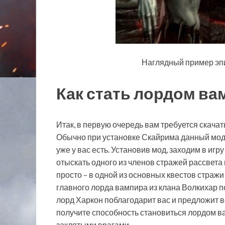
Наглядный пример эп
Как стать лордом в
Итак, в первую очередь вам требуется скач
Обычно при установке Скайрима данный мод 
уже у вас есть. Установив мод, заходим в иг
отыскать одного из членов стражей рассвета 
просто – в одной из основных квестов стражи
главного лорда вампира из клана Волкихар п
лорд Харкон поблагодарит вас и предложит вс
получите способность становиться лордом ва
заклятыми врагами.