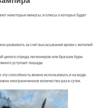
еют некоторые минусы, и плюсы о которых будет
но развивать за счет высасывания крови с жителей
й целого отряда легионеров или братьев бури.
емного уступает лошади.
е эту способность можно использовать и на воде.
жно неограниченное количество раз в сутки.