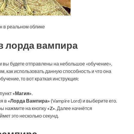
н в реальном облике
в лорда вампира
м вы будете отправлены на небольшое «обучение»,
м, как использовать данную способность и что она
обучение, то вот краткая инструкция:
 пункт
«Магия»
.
я в
«Лорда Вампира»
(Vampire Lord) и выберите его.
ры нажмите на кнопку
«Z»
. Далее начнётся
мет это несколько секунд.
вампира