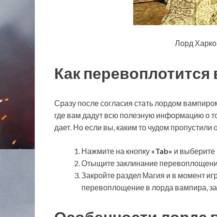
Лорд Харко
Как перевоплотится 
Сразу после согласия стать лордом вампиро
где вам дадут всю полезную информацию о то
дает. Но если вы, каким то чудом пропустили 
Нажмите на кнопку
«Tab»
и выберите
Отыщите заклинание перевоплощени
Закройте раздел Магия и в момент иг
перевоплощение в лорда вампира, зай
Особенности лорда 