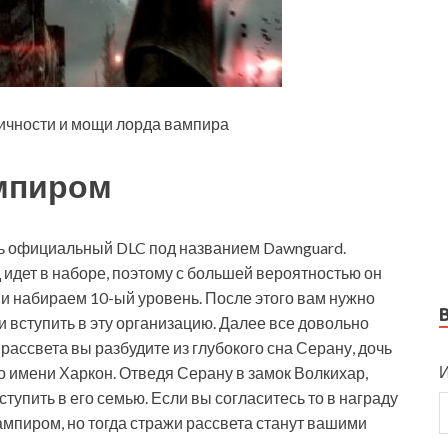
ичности и мощи лорда вампира
ампиром
ать официальный DLC под названием Dawnguard.
идет в наборе, поэтому с большей вероятностью он
ру и набираем 10-ый уровень. После этого вам нужно
и вступить в эту организацию. Далее все довольно
 рассвета вы разбудите из глубокого сна Серану, дочь
И
о имени Харкон. Отведя Серану в замок Волкихар,
тупить в его семью. Если вы согласитесь то в награду
мпиром, но тогда стражи рассвета станут вашими