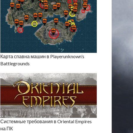
Карта спавна машин в Playerunknown’s
Battlegrounds
Системные требования в Oriental Empires
на ПК